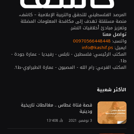
المرصد الفلسطيني للتحقق والتربية الإعلامية – كاشف،
منصة مستقلة تهدف إلى مكافحة المعلومات المضللة
وتعزيز مبادئ أخلاقيات النشر.
تواصل معنا
واتسب:
00970566448448
ايميل:
info@kashif.ps
المكتب الرئيسي: فلسطين - نابلس - رفيديا - عمارة جودة -
ط1.
المكتب الفرعي: رام الله - المصيون - عمارة الطيراوي-ط1.
الأكثر شعبية
قصة فتاة غطاس .. مغالطات تاريخية
ودينية
3 نوفمبر، 2021
13٬408