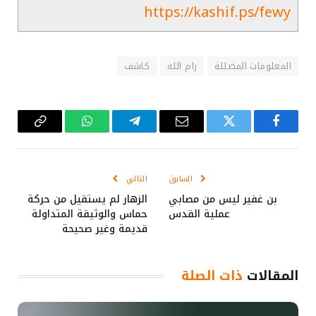
https://kashif.ps/fewy
المعلومات المضللة
رام الله
كاشف
فيسبوك
تويتر
البريد
تيلقرام
واتساب
Copy
الإلكتروني
Link
السابق
التالي
بن غفير ليس من مصابي
الزهار لم يستقيل من حركة
عملية القدس
حماس والوثيقة المتداولة
قديمة وغير صحيحة
المقالات
ذات الصلة