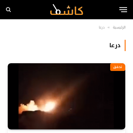
الرئيسية
درعا
»
درعا
تحقق